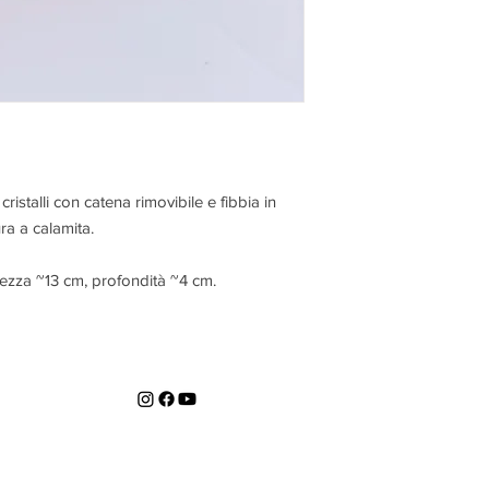
cristalli con catena rimovibile e fibbia in
ra a calamita.
ezza ~13 cm, profondità ~4 cm.
© 2023 by Camilla Trandafilo. P.Iva 17921671008