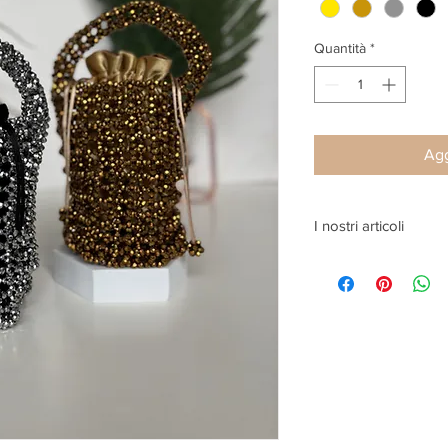
Quantità
*
Agg
I nostri articoli
Ogni articolo è stato
artigiani italiani, per
variano a seconda del
di 7 giorni ad un mass